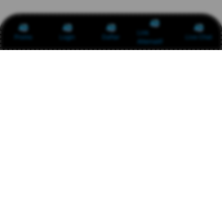
Link
Promo
Login
Daftar
Live Chat
Alternatif